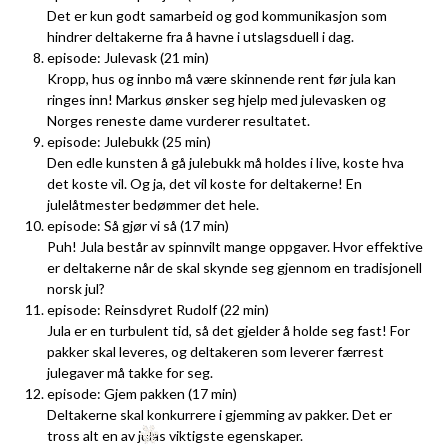
Det er kun godt samarbeid og god kommunikasjon som
hindrer deltakerne fra å havne i utslagsduell i dag.
episode: Julevask (21 min)
Kropp, hus og innbo må være skinnende rent før jula kan
ringes inn! Markus ønsker seg hjelp med julevasken og
Norges reneste dame vurderer resultatet.
episode: Julebukk (25 min)
Den edle kunsten å gå julebukk må holdes i live, koste hva
det koste vil. Og ja, det vil koste for deltakerne! En
julelåtmester bedømmer det hele.
episode: Så gjør vi så (17 min)
Puh! Jula består av spinnvilt mange oppgaver. Hvor effektive
er deltakerne når de skal skynde seg gjennom en tradisjonell
norsk jul?
episode: Reinsdyret Rudolf (22 min)
Jula er en turbulent tid, så det gjelder å holde seg fast! For
pakker skal leveres, og deltakeren som leverer færrest
julegaver må takke for seg.
episode: Gjem pakken (17 min)
Deltakerne skal konkurrere i gjemming av pakker. Det er
tross alt en av julas viktigste egenskaper.