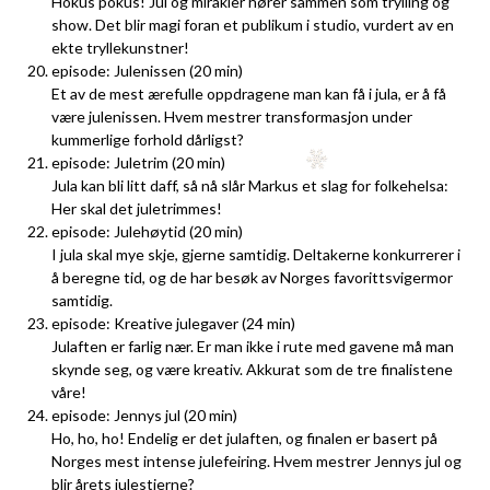
Hokus pokus! Jul og mirakler hører sammen som trylling og
show. Det blir magi foran et publikum i studio, vurdert av en
ekte tryllekunstner!
episode: Julenissen (20 min)
Et av de mest ærefulle oppdragene man kan få i jula, er å få
være julenissen. Hvem mestrer transformasjon under
kummerlige forhold dårligst?
episode: Juletrim (20 min)
Jula kan bli litt daff, så nå slår Markus et slag for folkehelsa:
Her skal det juletrimmes!
episode: Julehøytid (20 min)
I jula skal mye skje, gjerne samtidig. Deltakerne konkurrerer i
å beregne tid, og de har besøk av Norges favorittsvigermor
samtidig.
episode: Kreative julegaver (24 min)
Julaften er farlig nær. Er man ikke i rute med gavene må man
skynde seg, og være kreativ. Akkurat som de tre finalistene
våre!
episode: Jennys jul (20 min)
Ho, ho, ho! Endelig er det julaften, og finalen er basert på
Norges mest intense julefeiring. Hvem mestrer Jennys jul og
blir årets julestjerne?