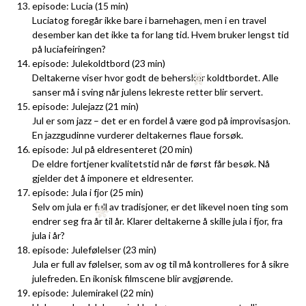
episode: Lucia (15 min)
Luciatog foregår ikke bare i barnehagen, men i en travel
desember kan det ikke ta for lang tid. Hvem bruker lengst tid
på luciafeiringen?
episode: Julekoldtbord (23 min)
Deltakerne viser hvor godt de behersker koldtbordet. Alle
sanser må i sving når julens lekreste retter blir servert.
episode: Julejazz (21 min)
Jul er som jazz – det er en fordel å være god på improvisasjon.
En jazzgudinne vurderer deltakernes flaue forsøk.
episode: Jul på eldresenteret (20 min)
De eldre fortjener kvalitetstid når de først får besøk. Nå
gjelder det å imponere et eldresenter.
episode: Jula i fjor (25 min)
Selv om jula er full av tradisjoner, er det likevel noen ting som
endrer seg fra år til år. Klarer deltakerne å skille jula i fjor, fra
jula i år?
episode: Julefølelser (23 min)
Jula er full av følelser, som av og til må kontrolleres for å sikre
julefreden. En ikonisk filmscene blir avgjørende.
episode: Julemirakel (22 min)