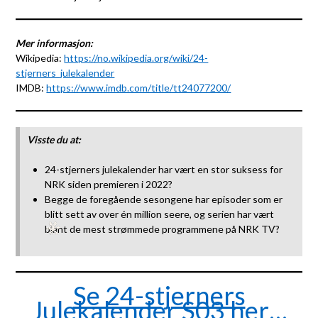
Mer informasjon:
Wikipedia:
https://no.wikipedia.org/wiki/24-
stjerners_julekalender
IMDB:
https://www.imdb.com/title/tt24077200/
Visste du at:
24-stjerners julekalender har vært en stor suksess for
NRK siden premieren i 2022?
Begge de foregående sesongene har episoder som er
blitt sett av over én million seere, og serien har vært
blant de mest strømmede programmene på NRK TV?
Se 24-stjerners
Julekalender S03 her…