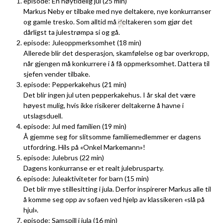
episode: En høytidelig jul (25 min)
Markus Neby er tilbake med nye deltakere, nye konkurranser
og gamle tresko. Som alltid må deltakeren som gjør det
dårligst ta julestrømpa si og gå.
episode: Juleoppmerksomhet (18 min)
Allerede blir det desperasjon, skamfølelse og bar overkropp,
når gjengen må konkurrere i å få oppmerksomhet. Dattera til
sjefen vender tilbake.
episode: Pepperkakehus (21 min)
Det blir ingen jul uten pepperkakehus. I år skal det være
høyest mulig, hvis ikke risikerer deltakerne å havne i
utslagsduell.
episode: Jul med familien (19 min)
Å gjemme seg for slitsomme familiemedlemmer er dagens
utfordring. Hils på «Onkel Markemann»!
episode: Julebrus (22 min)
Dagens konkurranse er et realt julebrusparty.
episode: Juleaktiviteter for barn (15 min)
Det blir mye stillesitting i jula. Derfor inspirerer Markus alle til
å komme seg opp av sofaen ved hjelp av klassikeren «slå på
hjul».
episode: Samspill i jula (16 min)