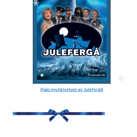
Kjøp nyutgivelsen av Julefergå