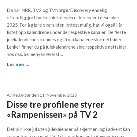
Da har NRK, TV2 og TVNorge/Discovery endelig
offentliggjort hvilke julekalendere de sender i desember
2025. For å gjøre oversikten lettest mulig, har vi også i år
listet opp kalendrene under de respektive kanaler. De fleste
julekalenderne streames også via kanalene sine nettsider.
Lenker finner du på julekalendrene sine respektive nettsider
hos oss. Se menyen øverst…
Les mer ...
Av
Redaktør
den
11. November 2025
Disse tre profilene styrer
«Rampenissen» på TV 2
Det blir ikke jul uten julekalender på skjermen, og i advent kan
seerne kose seg med TV 2 sitt nye konsept «Rampenissen».