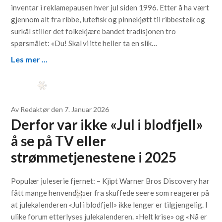
inventar i reklamepausen hver jul siden 1996. Etter å ha vært
gjennom alt fra ribbe, lutefisk og pinnekjøtt til ribbesteik og
surkål stiller det folkekjære bandet tradisjonen tro
spørsmålet: «Du! Skal vi itte heller ta en slik…
Les mer ...
Av
Redaktør
den
7. Januar 2026
Derfor var ikke «Jul i blodfjell»
å se på TV eller
strømmetjenestene i 2025
Populær juleserie fjernet: – Kjipt Warner Bros Discovery har
fått mange henvendelser fra skuffede seere som reagerer på
at julekalenderen «Jul i blodfjell» ikke lenger er tilgjengelig. I
ulike forum etterlyses julekalenderen. «Helt krise» og «Nå er