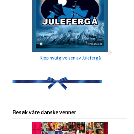
Kjøp nyutgivelsen av Julefergå
Besøk våre danske venner