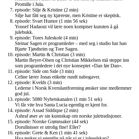
Promille i Jula.
episode: Silje & Kristine (2 min)
Silje har fått seg ny kjæreste, men Kristine er skeptisk.
episode: Svart Humor (1 min 56 sek)
Yousef Hadaoui vil lære noen kompiser kunsten å gå
julebukk.
episode: Tores Juleskole (4 min)
Steinar Sagen er programleder – med seg i studio har han
Bjarte Tjøstheim og Tore Sagen.
episode: Martin & Christian (3 min)
Martin Beyer-Olsen og Christian Mikkelsen må steppe inn
som programledere i det nye konseptet «Dan før Dan».
episode: Side om Side (3 min)
Celine lærer Jonas etikette rundt nabogaver.
episode: Kvelds (3 min)
Lederne i Norsk Kverulantforening ønsker sine medlemmer
god jul.
episode: 5080 Nyhetskanalen (1 min 51 sek)
Vi får vite hva Santa Lucia egentlig er kjent for.
episode: Assad Siddique (2 min)
Ashraf øser av sin kunnskap om norske juletradisjoner.
episode: Norske Grønnsaker (44 sek)
Dorullnisser er utrolig fine! Eller?
episode: Grete & Ken (1 min 41 sek)
Hva tenker vi egentlig på når vi er i juleselskap?