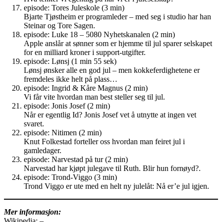
episode: Tores Juleskole (3 min)
Bjarte Tjøstheim er programleder – med seg i studio har han
Steinar og Tore Sagen.
episode: Luke 18 – 5080 Nyhetskanalen (2 min)
Apple anslår at sønner som er hjemme til jul sparer selskapet
for en milliard kroner i support-utgifter.
episode: Lønsj (1 min 55 sek)
Lønsj ønsker alle en god jul – men kokkeferdighetene er
fremdeles ikke helt på plass…
episode: Ingrid & Kåre Magnus (2 min)
Vi får vite hvordan man best steller seg til jul.
episode: Jonis Josef (2 min)
Når er egentlig Id? Jonis Josef vet å utnytte at ingen vet
svaret.
episode: Nitimen (2 min)
Knut Folkestad forteller oss hvordan man feiret jul i
gamledager.
episode: Narvestad på tur (2 min)
Narvestad har kjøpt julegave til Ruth. Blir hun fornøyd?.
episode: Trond-Viggo (3 min)
Trond Viggo er ute med en helt ny julelåt: Nå er’e jul igjen.
Mer informasjon:
Wikipedia: –