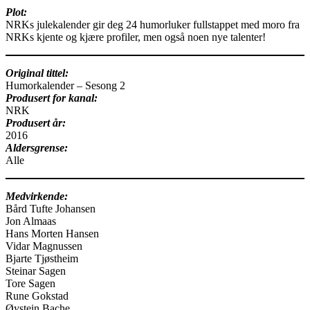
Plot:
NRKs julekalender gir deg 24 humorluker fullstappet med moro fra
NRKs kjente og kjære profiler, men også noen nye talenter!
Original tittel:
Humorkalender – Sesong 2
Produsert for kanal:
NRK
Produsert år:
2016
Aldersgrense:
Alle
Medvirkende:
Bård Tufte Johansen
Jon Almaas
Hans Morten Hansen
Vidar Magnussen
Bjarte Tjøstheim
Steinar Sagen
Tore Sagen
Rune Gokstad
Øystein Bache