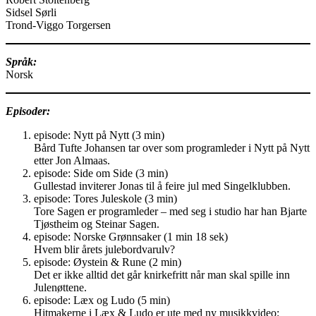
Sidsel Sørli
Trond-Viggo Torgersen
Språk:
Norsk
Episoder:
episode: Nytt på Nytt (3 min)
Bård Tufte Johansen tar over som programleder i Nytt på Nytt
etter Jon Almaas.
episode: Side om Side (3 min)
Gullestad inviterer Jonas til å feire jul med Singelklubben.
episode: Tores Juleskole (3 min)
Tore Sagen er programleder – med seg i studio har han Bjarte
Tjøstheim og Steinar Sagen.
episode: Norske Grønnsaker (1 min 18 sek)
Hvem blir årets julebordvarulv?
episode: Øystein & Rune (2 min)
Det er ikke alltid det går knirkefritt når man skal spille inn
Julenøttene.
episode: Læx og Ludo (5 min)
Hitmakerne i Læx & Ludo er ute med ny musikkvideo: