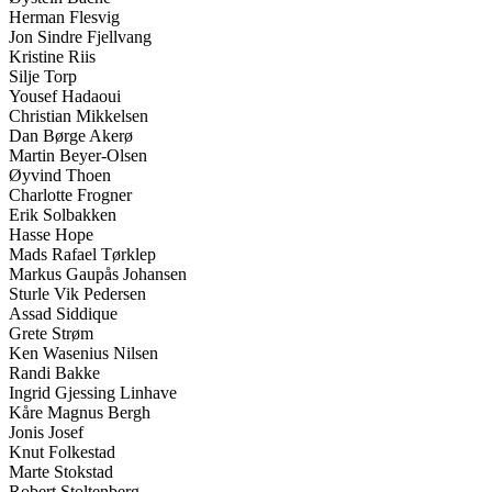
Herman Flesvig
Jon Sindre Fjellvang
Kristine Riis
Silje Torp
Yousef Hadaoui
Christian Mikkelsen
Dan Børge Akerø
Martin Beyer-Olsen
Øyvind Thoen
Charlotte Frogner
Erik Solbakken
Hasse Hope
Mads Rafael Tørklep
Markus Gaupås Johansen
Sturle Vik Pedersen
Assad Siddique
Grete Strøm
Ken Wasenius Nilsen
Randi Bakke
Ingrid Gjessing Linhave
Kåre Magnus Bergh
Jonis Josef
Knut Folkestad
Marte Stokstad
Robert Stoltenberg