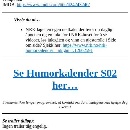
IMDB:
https://www.imdb.com/title/tt24243246/
Visste du at…
NRK laget en egen nettkalender hvor du daglig
åpnet en og en luke for i NRK-huset for å se
videoer, løs julegåten og vinn en gjesterolle i Side
om side? Sjekk her:
https://www.nrk.no/nrk-
humorkalender—plugin-1.12662591
Se Humorkalender S02
her…
Strømmes ikke lenger programmet, så kontakt oss da vi muligens kan hjelpe deg
likevel!
Se trailer (klipp)
:
Ingen trailer tilgjengelig.