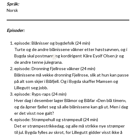
Språk:
Norsk
Episoder:
episode: Blånisser og bygdefolk (24 min)
Turte og de andre blånissene våkner etter høstsøvnen, og i
Bygda skal postmann og kordirigent Kåre Eyolf Olsen jr og
de andre tenne julegrana.
episode: Dronning Fjellrose våkner (24 min)
Blånissene må vekke dronning Fjellrose, slik at hun kan passe
på alt som skjer i Blåfjell. Og i Bygda skaffer Mamsen og
Lillegutt seg jobb.
episode: Ryps-raps (24 min)
Hver dag i desember lager Blåmor og Blåfar «Den blå timen»,
og da åpner fjellet seg så alle blånissene kan gå ut. Men i dag
er det visst noe galt?
episode: Strømpehull og strømpeull (24 min)
Det er strømpestrikkedag, og alle må strikke nye strømper
til jul. Bygda fylles av skrot, for Lillegutt gidder visst ikke å