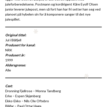
juleforberedelsene. Postmann og kordirigent Kåre Eyolf Olsen
junior leverer julepost, men så fort han har fri setter han seg ved
pianoet på hybelen sin for å komponere sanger til det nye
julespillet.
Original tittel:
Jul i Blåfjell
Produsert for kanal:
NRK
Produsert år:
1999
Aldersgrense:
Alle
Cast:
Dronning Fjellrose – Monna Tandberg
Erke – Espen Skjønberg
Ekko-Ekko – Nils Ole Oftebro
Blåfar – Paul Ottar Haga