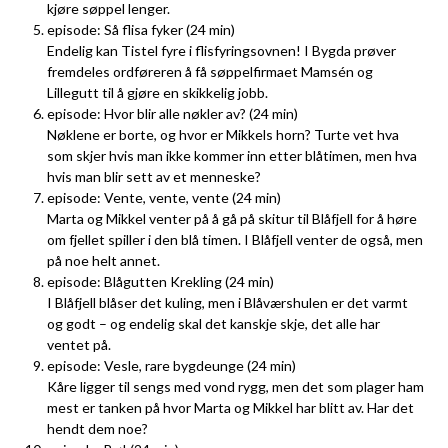
kjøre søppel lenger.
episode: Så flisa fyker (24 min)
Endelig kan Tistel fyre i flisfyringsovnen! I Bygda prøver
fremdeles ordføreren å få søppelfirmaet Mamsén og
Lillegutt til å gjøre en skikkelig jobb.
episode: Hvor blir alle nøkler av? (24 min)
Nøklene er borte, og hvor er Mikkels horn? Turte vet hva
som skjer hvis man ikke kommer inn etter blåtimen, men hva
hvis man blir sett av et menneske?
episode: Vente, vente, vente (24 min)
Marta og Mikkel venter på å gå på skitur til Blåfjell for å høre
om fjellet spiller i den blå timen. I Blåfjell venter de også, men
på noe helt annet.
episode: Blågutten Krekling (24 min)
I Blåfjell blåser det kuling, men i Blåværshulen er det varmt
og godt – og endelig skal det kanskje skje, det alle har
ventet på.
episode: Vesle, rare bygdeunge (24 min)
Kåre ligger til sengs med vond rygg, men det som plager ham
mest er tanken på hvor Marta og Mikkel har blitt av. Har det
hendt dem noe?