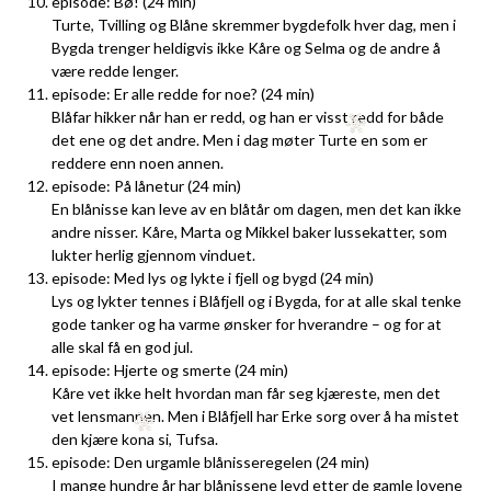
episode: Bø! (24 min)
Turte, Tvilling og Blåne skremmer bygdefolk hver dag, men i
Bygda trenger heldigvis ikke Kåre og Selma og de andre å
være redde lenger.
episode: Er alle redde for noe? (24 min)
Blåfar hikker når han er redd, og han er visst redd for både
det ene og det andre. Men i dag møter Turte en som er
reddere enn noen annen.
episode: På lånetur (24 min)
En blånisse kan leve av en blåtår om dagen, men det kan ikke
andre nisser. Kåre, Marta og Mikkel baker lussekatter, som
lukter herlig gjennom vinduet.
episode: Med lys og lykte i fjell og bygd (24 min)
Lys og lykter tennes i Blåfjell og i Bygda, for at alle skal tenke
gode tanker og ha varme ønsker for hverandre – og for at
alle skal få en god jul.
episode: Hjerte og smerte (24 min)
Kåre vet ikke helt hvordan man får seg kjæreste, men det
vet lensmannen. Men i Blåfjell har Erke sorg over å ha mistet
den kjære kona si, Tufsa.
episode: Den urgamle blånisseregelen (24 min)
I mange hundre år har blånissene levd etter de gamle lovene