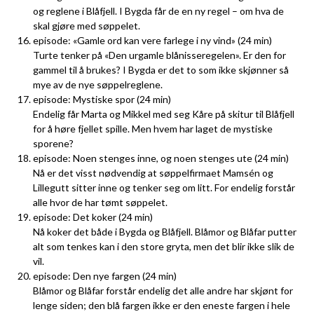
og reglene i Blåfjell. I Bygda får de en ny regel – om hva de
skal gjøre med søppelet.
episode: «Gamle ord kan vere farlege i ny vind» (24 min)
Turte tenker på «Den urgamle blånisseregelen». Er den for
gammel til å brukes? I Bygda er det to som ikke skjønner så
mye av de nye søppelreglene.
episode: Mystiske spor (24 min)
Endelig får Marta og Mikkel med seg Kåre på skitur til Blåfjell
for å høre fjellet spille. Men hvem har laget de mystiske
sporene?
episode: Noen stenges inne, og noen stenges ute (24 min)
Nå er det visst nødvendig at søppelfirmaet Mamsén og
Lillegutt sitter inne og tenker seg om litt. For endelig forstår
alle hvor de har tømt søppelet.
episode: Det koker (24 min)
Nå koker det både i Bygda og Blåfjell. Blåmor og Blåfar putter
alt som tenkes kan i den store gryta, men det blir ikke slik de
vil.
episode: Den nye fargen (24 min)
Blåmor og Blåfar forstår endelig det alle andre har skjønt for
lenge siden; den blå fargen ikke er den eneste fargen i hele