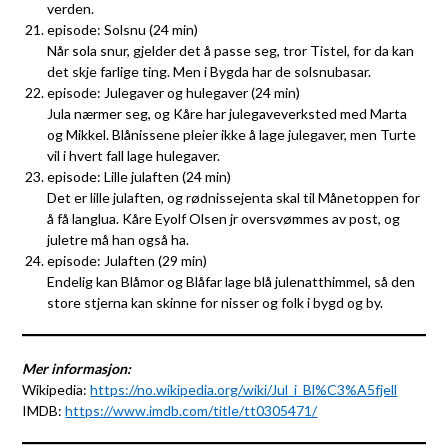
verden.
episode: Solsnu (24 min)
Når sola snur, gjelder det å passe seg, tror Tistel, for da kan
det skje farlige ting. Men i Bygda har de solsnubasar.
episode: Julegaver og hulegaver (24 min)
Jula nærmer seg, og Kåre har julegaveverksted med Marta
og Mikkel. Blånissene pleier ikke å lage julegaver, men Turte
vil i hvert fall lage hulegaver.
episode: Lille julaften (24 min)
Det er lille julaften, og rødnissejenta skal til Månetoppen for
å få langlua. Kåre Eyolf Olsen jr oversvømmes av post, og
juletre må han også ha.
episode: Julaften (29 min)
Endelig kan Blåmor og Blåfar lage blå julenatthimmel, så den
store stjerna kan skinne for nisser og folk i bygd og by.
Mer informasjon:
Wikipedia:
https://no.wikipedia.org/wiki/Jul_i_Bl%C3%A5fjell
IMDB:
https://www.imdb.com/title/tt0305471/