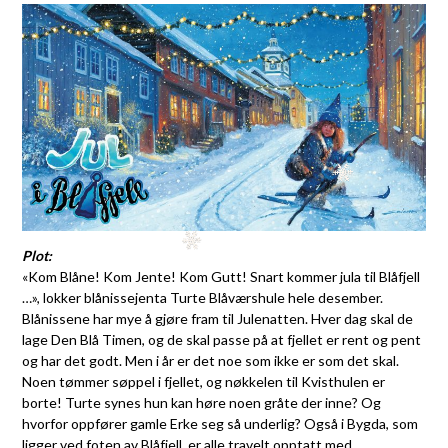
Plot:
«Kom Blåne! Kom Jente! Kom Gutt! Snart kommer jula til Blåfjell
…», lokker blånissejenta Turte Blåværshule hele desember.
Blånissene har mye å gjøre fram til Julenatten. Hver dag skal de
lage Den Blå Timen, og de skal passe på at fjellet er rent og pent
og har det godt. Men i år er det noe som ikke er som det skal.
Noen tømmer søppel i fjellet, og nøkkelen til Kvisthulen er
borte! Turte synes hun kan høre noen gråte der inne? Og
hvorfor oppfører gamle Erke seg så underlig? Også i Bygda, som
ligger ved foten av Blåfjell, er alle travelt opptatt med