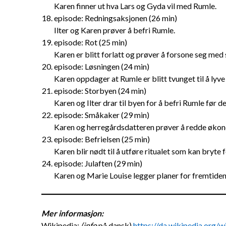
Karen finner ut hva Lars og Gyda vil med Rumle.
episode: Redningsaksjonen (26 min)
Ilter og Karen prøver å befri Rumle.
episode: Rot (25 min)
Karen er blitt forlatt og prøver å forsone seg med 
episode: Løsningen (24 min)
Karen oppdager at Rumle er blitt tvunget til å lyve
episode: Storbyen (24 min)
Karen og Ilter drar til byen for å befri Rumle før de
episode: Småkaker (29 min)
Karen og herregårdsdatteren prøver å redde øko
episode: Befrielsen (25 min)
Karen blir nødt til å utføre ritualet som kan bryte
episode: Julaften (29 min)
Karen og Marie Louise legger planer for fremtiden
Mer informasjon:
Wikipedia:
(info
på dansk)
https://da.wikipedia.org/w