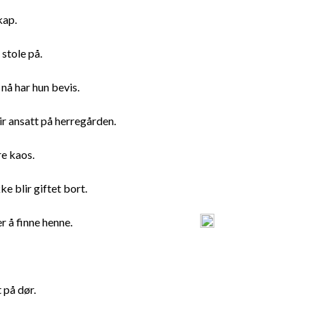
kap.
 stole på.
nå har hun bevis.
ir ansatt på herregården.
e kaos.
e blir giftet bort.
 å finne henne.
 på dør.