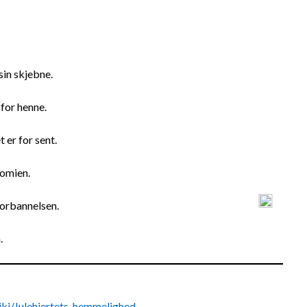
sin skjebne.
 for henne.
t er for sent.
nomien.
 forbannelsen.
.
iki/Julehjertets_hemmelighed