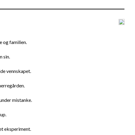
e og familien.
 sin.
edde vennskapet.
herregården.
 under mistanke.
up.
et eksperiment.