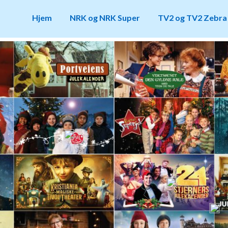
Hjem
NRK og NRK Super
TV2 og TV2 Zebra