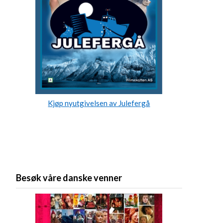
Kjøp nyutgivelsen av Julefergå
Besøk våre danske venner