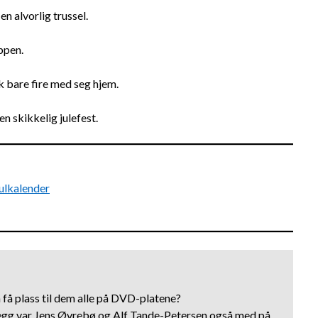
 alvorlig trussel.
ppen.
kk bare fire med seg hjem.
en skikkelig julefest.
ulkalender
 få plass til dem alle på DVD-platene?
llegg var Jens Øvrebø og Alf Tande-Petersen også med på