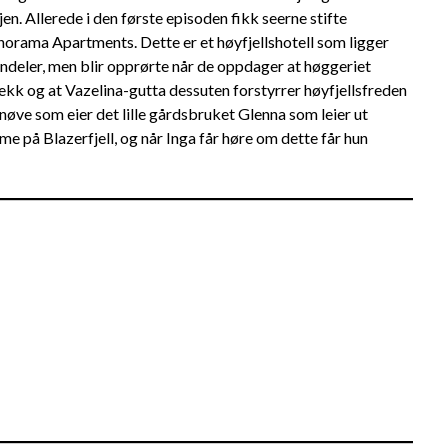
en. Allerede i den første episoden fikk seerne stifte
orama Apartments. Dette er et høyfjellshotell som ligger
andeler, men blir opprørte når de oppdager at høggeriet
dekk og at Vazelina-gutta dessuten forstyrrer høyfjellsfreden
nnøve som eier det lille gårdsbruket Glenna som leier ut
e på Blazerfjell, og når Inga får høre om dette får hun