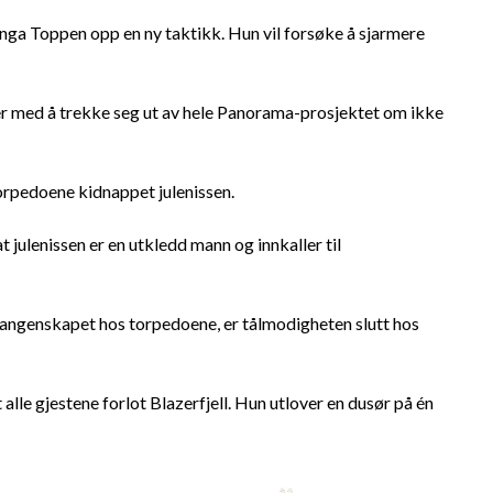
 Inga Toppen opp en ny taktikk. Hun vil forsøke å sjarmere
r med å trekke seg ut av hele Panorama-prosjektet om ikke
torpedoene kidnappet julenissen.
 julenissen er en utkledd mann og innkaller til
 fangenskapet hos torpedoene, er tålmodigheten slutt hos
 alle gjestene forlot Blazerfjell. Hun utlover en dusør på én