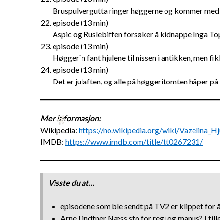
Bruspulvergutta ringer høggerne og kommer med en
episode (13 min)
Aspic og Ruslebiffen forsøker å kidnappe Inga To
episode (13 min)
Høgger`n fant hjulene til nissen i antikken, men fi
episode (13 min)
Det er julaften, og alle på høggeritomten håper på 
Mer informasjon:
Wikipedia:
https://no.wikipedia.org/wiki/Vazelina_Hj
IMDB:
https://www.imdb.com/title/tt0267231/
Visste du at…
episodene som ble sendt på TV2 er klippet for å
Arne Lindtner Næss sto for regi og manus? I ti