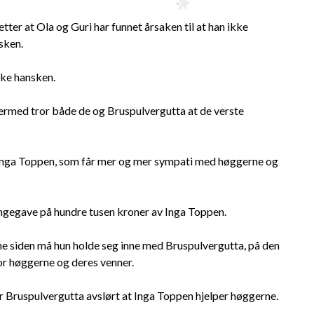
ter at Ola og Guri har funnet årsaken til at han ikke
sken.
ske hansken.
ermed tror både de og Bruspulvergutta at de verste
 Inga Toppen, som får mer og mer sympati med høggerne og
engegave på hundre tusen kroner av Inga Toppen.
ene siden må hun holde seg inne med Bruspulvergutta, på den
 for høggerne og deres venner.
ar Bruspulvergutta avslørt at Inga Toppen hjelper høggerne.