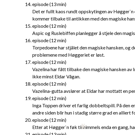
episode (13 min)
Det er fullt kaos rundt oppskytingen av Høgger`n et
kommer tilbake til antikken med den magiske han
episode (12 min)
Aspic og Ruslebiffen planlegger å stjele den magi
episode (12 min)
Torpedoene har stjålet den magiske hansken, og d
problemene med Høggeriet er løst.
episode (12 min)
Vazelina har fått tilbake den magiske hansken av
ikke minst Eldar Vågan.
episode (12 min)
Vazelina-gutta avslører at Eldar har mottatt en p
episode (12 min)
Inga Toppen driver et farlig dobbeltspill. På den 
andre siden blir hun i stadig større grad en alliert
episode (12 min)
Etter at Høgger`n føk til himmels enda en gang, h
episode (13 min)