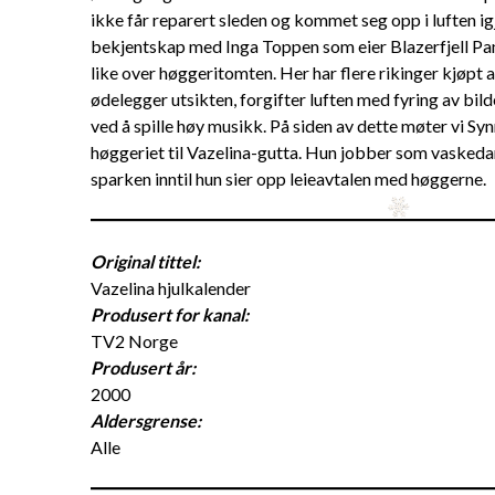
ikke får reparert sleden og kommet seg opp i luften igj
bekjentskap med Inga Toppen som eier Blazerfjell Pan
like over høggeritomten. Her har flere rikinger kjøpt 
ødelegger utsikten, forgifter luften med fyring av bil
ved å spille høy musikk. På siden av dette møter vi Sy
høggeriet til Vazelina-gutta. Hun jobber som vaskedam
sparken inntil hun sier opp leieavtalen med høggerne.
Original tittel:
Vazelina hjulkalender
Produsert for kanal:
TV2 Norge
Produsert år:
2000
Aldersgrense:
Alle