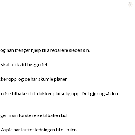
g han trenger hjelp til å reparere sleden sin.
skal bli kvitt høggeriet.
ker opp, og de har skumle planer.
ise tilbake i tid, dukker plutselig opp. Det gjør også den
r`n sin første reise tilbake i tid.
spic har kuttet ledningen til el-bilen.