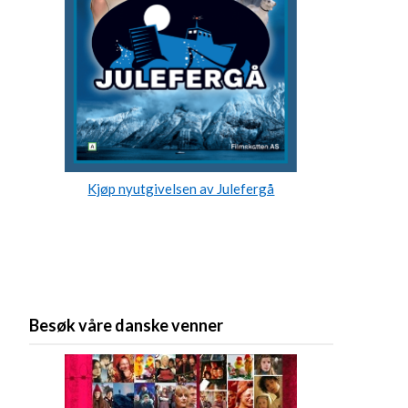
Kjøp nyutgivelsen av Julefergå
Besøk våre danske venner