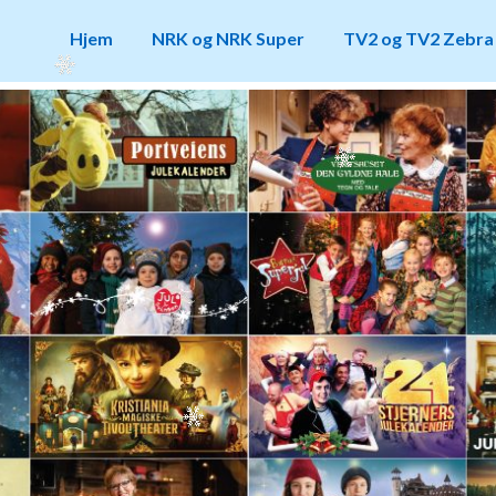
Hjem
NRK og NRK Super
TV2 og TV2 Zebra