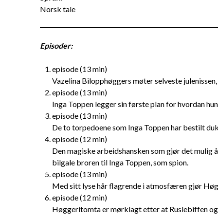
Norsk tale
Episoder:
episode (13 min)
Vazelina Bilopphøggers møter selveste julenissen, o
episode (13 min)
Inga Toppen legger sin første plan for hvordan hun 
episode (13 min)
De to torpedoene som Inga Toppen har bestilt duk
episode (12 min)
Den magiske arbeidshansken som gjør det mulig å re
bilgale broren til Inga Toppen, som spion.
episode (13 min)
Med sitt lyse hår flagrende i atmosfæren gjør Høgge
episode (12 min)
Høggeritomta er mørklagt etter at Ruslebiffen og A