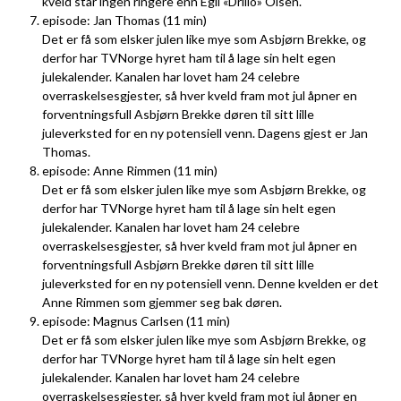
kveld står ingen ringere enn Egil «Drillo» Olsen.
episode: Jan Thomas (11 min)
Det er få som elsker julen like mye som Asbjørn Brekke, og
derfor har TVNorge hyret ham til å lage sin helt egen
julekalender. Kanalen har lovet ham 24 celebre
overraskelsesgjester, så hver kveld fram mot jul åpner en
forventningsfull Asbjørn Brekke døren til sitt lille
juleverksted for en ny potensiell venn. Dagens gjest er Jan
Thomas.
episode: Anne Rimmen (11 min)
Det er få som elsker julen like mye som Asbjørn Brekke, og
derfor har TVNorge hyret ham til å lage sin helt egen
julekalender. Kanalen har lovet ham 24 celebre
overraskelsesgjester, så hver kveld fram mot jul åpner en
forventningsfull Asbjørn Brekke døren til sitt lille
juleverksted for en ny potensiell venn. Denne kvelden er det
Anne Rimmen som gjemmer seg bak døren.
episode: Magnus Carlsen (11 min)
Det er få som elsker julen like mye som Asbjørn Brekke, og
derfor har TVNorge hyret ham til å lage sin helt egen
julekalender. Kanalen har lovet ham 24 celebre
overraskelsesgjester, så hver kveld fram mot jul åpner en