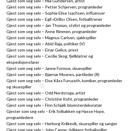
Gjest som seg selv – Mia Gundersen, artist
Gjest som seg selv – Petter Schjerven, programleder
Gjest som seg selv – Sophie Elise Isachsen, influenser
Gjest som seg selv – Egil «Drillo» Olsen, fotballtrener
Gjest som seg selv – Jan Thomas, stylist og programleder
Gjest som seg selv – Anne Rimmen, programleder
Gjest som seg selv – Magnus Carlsen, sjakkspiller
Gjest som seg selv – Abid Raja, politiker (V)
Gjest som seg selv – Einar Gelius, prest
Gjest som seg selv – Cecilie Skog, fjellklatrer og
ekspedisjonsfarer
Gjest som seg selv – Janne Formoe, skuespiller
Gjest som seg selv – Bjørnar Moxnes, partileder (R)
Gjest som seg selv – Else Kåss Furuseth, komiker, programleder
og skuespiller
Gjest som seg selv – Odd Nordstoga, artist
Gjest som seg selv – Christine Koht, programleder
Gjest som seg selv – Finn Schjøll, blomsterdekoratør
Gjester som seg selv – Erik Solbakken og Hasse Hope,
programledere
Gjest som seg selv – Herborg Kråkevik, skuespiller og sanger
Gjest som seg selv – John Carew, tidligere fotballspiller