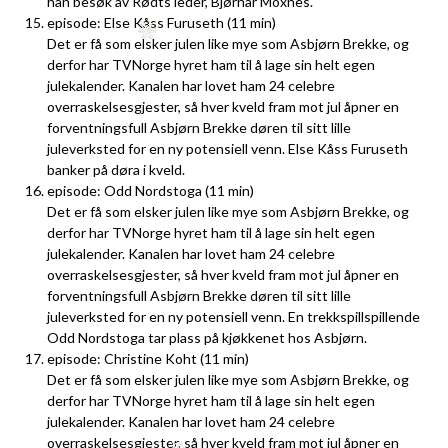
han besøk av Rødts leder, Bjørnar Moxnes.
episode: Else Kåss Furuseth (11 min)
Det er få som elsker julen like mye som Asbjørn Brekke, og
derfor har TVNorge hyret ham til å lage sin helt egen
julekalender. Kanalen har lovet ham 24 celebre
overraskelsesgjester, så hver kveld fram mot jul åpner en
forventningsfull Asbjørn Brekke døren til sitt lille
juleverksted for en ny potensiell venn. Else Kåss Furuseth
banker på døra i kveld.
episode: Odd Nordstoga (11 min)
Det er få som elsker julen like mye som Asbjørn Brekke, og
derfor har TVNorge hyret ham til å lage sin helt egen
julekalender. Kanalen har lovet ham 24 celebre
overraskelsesgjester, så hver kveld fram mot jul åpner en
forventningsfull Asbjørn Brekke døren til sitt lille
juleverksted for en ny potensiell venn. En trekkspillspillende
Odd Nordstoga tar plass på kjøkkenet hos Asbjørn.
episode: Christine Koht (11 min)
Det er få som elsker julen like mye som Asbjørn Brekke, og
derfor har TVNorge hyret ham til å lage sin helt egen
julekalender. Kanalen har lovet ham 24 celebre
overraskelsesgjester, så hver kveld fram mot jul åpner en