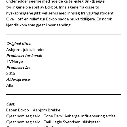
underholder seerne med noe de kalte «julegjøn» (Begge
tvillingene ble spilt av Eckbo). Innslagene fra disse to
nyskapningene gikk vekselvis med innslag fra valgfagstudent
Ove Hoff, en rollefigur Eckbo hadde brukt tidligere. En norsk
kjendis kom som gjest i hver sending.
Original tittel:
Asbjørns julekalender
Produsert for kanal:
TVNorge
Produsert år:
2015
Aldersgrense:
Alle
Cast:
Espen Eckbo – Asbjørn Brekke
Gjest som seg selv – Tone Damli Aaberge, influenser og artist
Gjest som seg selv – Emil Hegle Svendsen, skiskytter