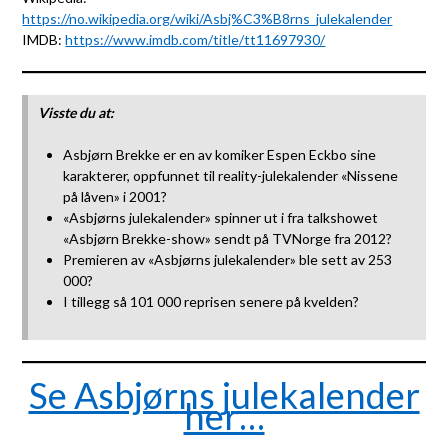
https://no.wikipedia.org/wiki/Asbj%C3%B8rns_julekalender
IMDB:
https://www.imdb.com/title/tt11697930/
Visste du at:
Asbjørn Brekke er en av komiker Espen Eckbo sine
karakterer, oppfunnet til reality-julekalender «Nissene
på låven» i 2001?
«Asbjørns julekalender» spinner ut i fra talkshowet
«Asbjørn Brekke-show» sendt på TVNorge fra 2012?
Premieren av «Asbjørns julekalender» ble sett av 253
000?
I tillegg så 101 000 reprisen senere på kvelden?
Se Asbjørns julekalender
her…