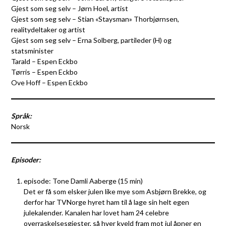
Gjest som seg selv – Jørn Hoel, artist
Gjest som seg selv – Stian «Staysman» Thorbjørnsen,
realitydeltaker og artist
Gjest som seg selv – Erna Solberg, partileder (H) og
statsminister
Tarald – Espen Eckbo
Tørris – Espen Eckbo
Ove Hoff – Espen Eckbo
Språk:
Norsk
Episoder:
episode: Tone Damli Aaberge (15 min)
Det er få som elsker julen like mye som Asbjørn Brekke, og
derfor har TVNorge hyret ham til å lage sin helt egen
julekalender. Kanalen har lovet ham 24 celebre
overraskelsesgjester, så hver kveld fram mot jul åpner en