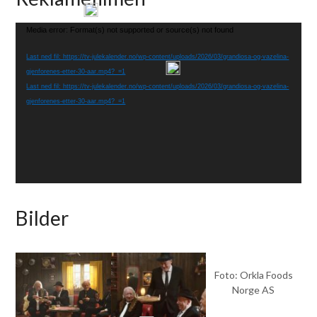
Videoavspiller
Media error: Format(s) not supported or source(s) not found
Last ned fil: https://tv-julekalender.no/wp-content/uploads/2026/03/grandiosa-og-vazelina-
gjenforenes-etter-30-aar.mp4?_=1
Last ned fil: https://tv-julekalender.no/wp-content/uploads/2026/03/grandiosa-og-vazelina-
gjenforenes-etter-30-aar.mp4?_=1
Bilder
Foto: Orkla Foods
Norge AS