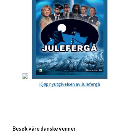
Kjøp nyutgivelsen av Julefergå
Besøk våre danske venner