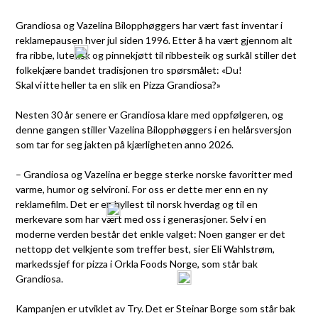
Grandiosa og Vazelina Bilopphøggers har vært fast inventar i
reklamepausen hver jul siden 1996. Etter å ha vært gjennom alt
fra ribbe, lutefisk og pinnekjøtt til ribbesteik og surkål stiller det
folkekjære bandet tradisjonen tro spørsmålet: «Du!
Skal vi itte heller ta en slik en Pizza Grandiosa?»
Nesten 30 år senere er Grandiosa klare med oppfølgeren, og
denne gangen stiller Vazelina Bilopphøggers i en helårsversjon
som tar for seg jakten på kjærligheten anno 2026.
– Grandiosa og Vazelina er begge sterke norske favoritter med
varme, humor og selvironi. For oss er dette mer enn en ny
reklamefilm. Det er en hyllest til norsk hverdag og til en
merkevare som har vært med oss i generasjoner. Selv i en
moderne verden består det enkle valget: Noen ganger er det
nettopp det velkjente som treffer best, sier Eli Wahlstrøm,
markedssjef for pizza i Orkla Foods Norge, som står bak
Grandiosa.
Kampanjen er utviklet av Try. Det er Steinar Borge som står bak