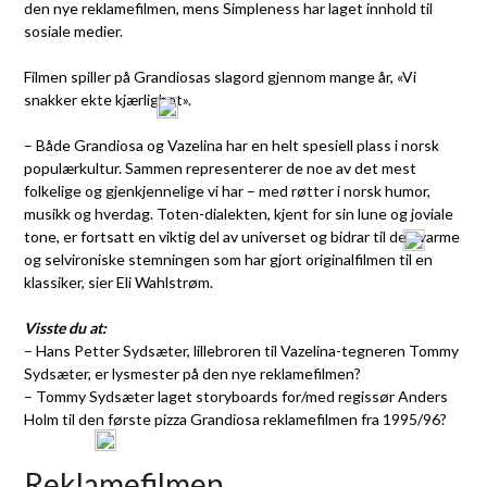
den nye reklamefilmen, mens Simpleness har laget innhold til
sosiale medier.
Filmen spiller på Grandiosas slagord gjennom mange år, «Vi
snakker ekte kjærlighet».
– Både Grandiosa og Vazelina har en helt spesiell plass i norsk
populærkultur. Sammen representerer de noe av det mest
folkelige og gjenkjennelige vi har – med røtter i norsk humor,
musikk og hverdag. Toten-dialekten, kjent for sin lune og joviale
tone, er fortsatt en viktig del av universet og bidrar til den varme
og selvironiske stemningen som har gjort originalfilmen til en
klassiker, sier Eli Wahlstrøm.
Visste du at:
– Hans Petter Sydsæter, lillebroren til Vazelina-tegneren Tommy
Sydsæter, er lysmester på den nye reklamefilmen?
– Tommy Sydsæter laget storyboards for/med regissør Anders
Holm til den første pizza Grandiosa reklamefilmen fra 1995/96?
Reklamefilmen