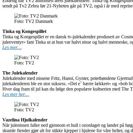
Endelig har TV2 annonsert årets julekalendere. Tinka og Kongespille
sendt på Tv2 Zebra før 21-Nyheten går på TV2, også i år med reprise
Foto: TV2 Danmark
Tinka og Kongespillet
Tinka og Kongespillet er en dansk tv-julekalender produsert av Cosm
juleeventyr» fant Tinka ut at hun var halvt nisse og halvt menneske, o
Les mer…
Foto: TV2
The Julekalender
Julekalender med nissene Fritz, Hansi, Gynter, potetbøndene Gjertrud
julekalenderen ble en stor suksess. «Det e` bærre lækkert» og «bob bo
Hver dag fram til jul kan du følge den populære kultserien med The Tr
Les mer her…
Foto: TV2
Vazelina Hjulkalender
Når julenissen faller ned gjennom et hull i ozonlaget og lander på høg
skumle fiender gjør alt for stikke kjepper i hjulene for våre helter, og