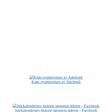
Kjøp nyutgivelsen av Julefergå
Julekalendernes historie igennem tiderne - Facebook