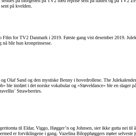
t sendes på morgenen på TV2 med reprise sent på natten og på TV2 Zebr
 sent på kvelden.
o Film for TV2 Danmark i 2019. Første gang vist desember 2019. Juleka
g nå blir hun kronprinsesse.
 og Olaf Sand og den mystiske Benny i hovedrollene. The Julekalender b
b» ble innført i det norske vokabular og «Støveldance» ble en slager på
avellin` Strawberries.
geritomta til Eldar, Viggo, Høgger’n og Johnsen, sier ikke gutta nei ti
 dermed er forviklingene i gang. Vazelina Bilopphøggers møter selveste ju