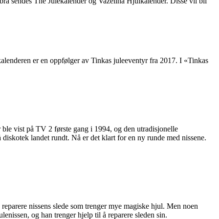
a sendes The Julekalender og Vazelina Hjulkalender. Disse vil bli
lenderen er en oppfølger av Tinkas juleeventyr fra 2017. I «Tinkas
le vist på TV 2 første gang i 1994, og den utradisjonelle
 diskotek landet rundt. Nå er det klart for en ny runde med nissene.
l å reparere nissens slede som trenger mye magiske hjul. Men noen
lenissen, og han trenger hjelp til å reparere sleden sin.