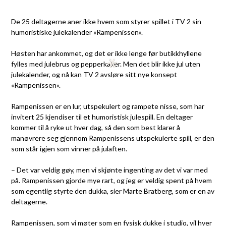
De 25 deltagerne aner ikke hvem som styrer spillet i TV 2 sin
humoristiske julekalender «Rampenissen».
Høsten har ankommet, og det er ikke lenge før butikkhyllene
fylles med julebrus og pepperkaker. Men det blir ikke jul uten
julekalender, og nå kan TV 2 avsløre sitt nye konsept
«Rampenissen».
Rampenissen er en lur, utspekulert og rampete nisse, som har
invitert 25 kjendiser til et humoristisk julespill. En deltager
kommer til å ryke ut hver dag, så den som best klarer å
manøvrere seg gjennom Rampenissens utspekulerte spill, er den
som står igjen som vinner på julaften.
– Det var veldig gøy, men vi skjønte ingenting av det vi var med
på. Rampenissen gjorde mye rart, og jeg er veldig spent på hvem
som egentlig styrte den dukka, sier Marte Bratberg, som er en av
deltagerne.
Rampenissen, som vi møter som en fysisk dukke i studio, vil hver