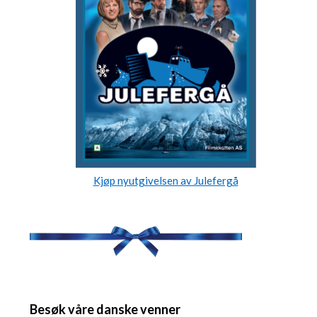
Kjøp nyutgivelsen av Julefergå
Besøk våre danske venner