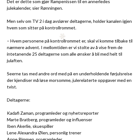
Det er dette som gjør Rampenissen til en annerledes
julekalender, sier Rønningen.
Men selv om TV 2 i dag avslører deltagerne, holder kanalen igjen
hvem som sitter på kontrollrommet.
– Hvem personene på kontrollrommet er, skal vi komme tilbake til
nærmere advent. I mellomtiden er vi stolte av å vise frem de
intetanende 25 deltagerne som alle ønsker å bli med helt til
julaften.
Seerne tas med andre ord med på en underholdende førjulsreise
der kjendiser må løse morsomme, julerelaterte oppgaver med en
tvist.
Deltagerne:
Kadafi Zaman, programleder og nyhetsreporter
Marte Bratberg, programleder og influenser
Iben Akerlie, skuespiller
Lene Alexandra Øien, personlig trener
Anne Rimmen, programleder