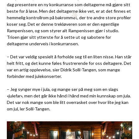
dag presentere en ny konkurranse som deltagerne må gjøre sitt
beste for å løse. Men det deltagerne ikke vet, er at det finnes et
hemmelig kontrollrom på bakrommet, der tre andre store profiler
koser seg. Det er denne trekløveren som er den egentlige
Rampenissen, og som styrer alt Rampenissen gjør i studio.
Trioen gjør sitt ytterste for å sette ut og sabotere for
deltagerne underveis i konkurransen.
– Det var veldig spesielt å forholde seg til en liten nisse. Han står
helt fritt, og det kunne føles frustrerende for oss deltagere. Det
var en artig opplevelse, sier Didrik Solli-Tangen, som mange
forbinder med julekonserter.
– Jeg synger mye i jula, og mange ser på meg som en slags
«julefar», men det går ikke hånd i hånd med min kunnskap om jula.
Det var nok mange som ble litt overrasket over hvor lite jeg kan
om jul, ler Solli-Tangen.